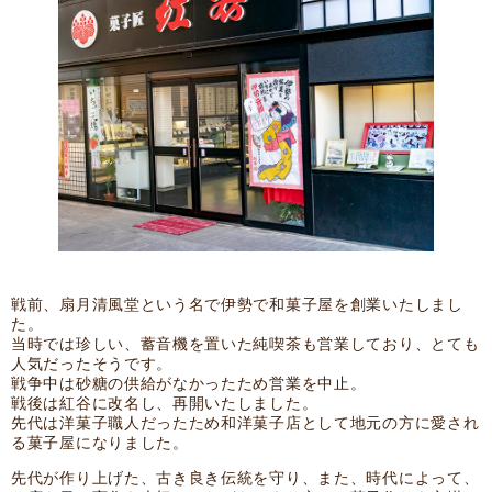
戦前、扇月清風堂という名で伊勢で和菓子屋を創業いたしまし
た。
当時では珍しい、蓄音機を置いた純喫茶も営業しており、とても
人気だったそうです。
戦争中は砂糖の供給がなかったため営業を中止。
戦後は紅谷に改名し、再開いたしました。
先代は洋菓子職人だったため和洋菓子店として地元の方に愛され
る菓子屋になりました。
先代が作り上げた、古き良き伝統を守り、また、時代によって、